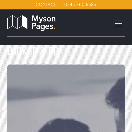
CONTACT
|
0345 260 5525
BACKUP & DR